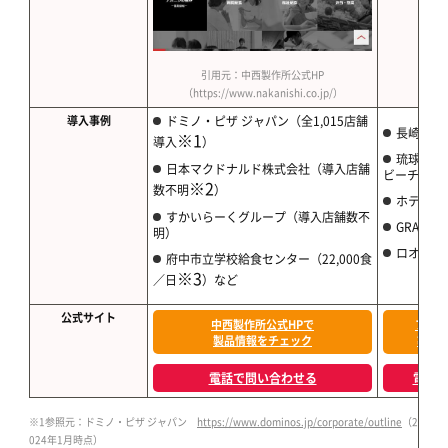
引用元：中西製作所公式HP
（https://www.nakanishi.co.jp/）
導入事例
ドミノ・ピザ ジャパン（全1,015店舗
長崎マリ
※1
導入
）
琉球ホテ
日本マクドナルド株式会社（導入店舗
ビーチ
※2
数不明
）
ホテル鐘
すかいらーくグループ（導入店舗数不
GRAND G
明）
ロオジエ（
府中市立学校給食センター（22,000食
※3
／日
）など
公式サイト
中西製作所公式HPで
フジマ
製品情報をチェック
製品
電話で問い合わせる
電話
※1
参照元：ドミノ・ピザ ジャパン
https://www.dominos.jp/corporate/outline
（2
024年1月時点）