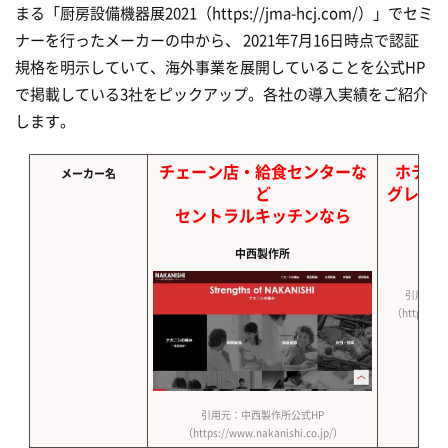
まる「厨房設備機器展2021（https://jma-hcj.com/）」でセミ
ナーを行ったメーカーの中から、 2021年7月16日時点で認証
規格を明示していて、海外事業を展開していることを公式HP
で掲載している3社をピックアップ。各社の導入実績をご紹介
します。
チェーン店・給食センターな
ホテル
メーカー名
ど
グレー
セントラルキッチンなら
中西製作所
引用元：
（https://w
引用元：中西製作所公式HP
（https://www.nakanishi.co.jp/）