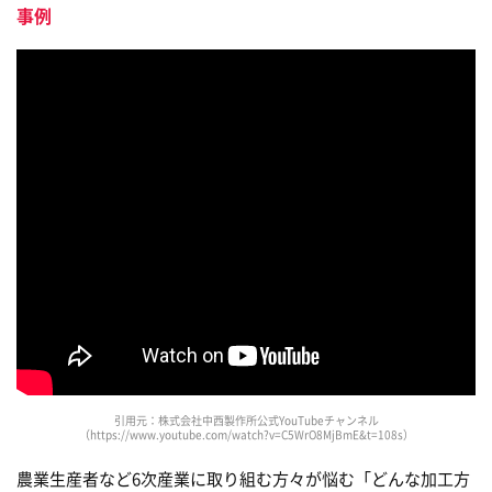
事例
引用元：株式会社中西製作所公式YouTubeチャンネル
（https://www.youtube.com/watch?v=C5WrO8MjBmE&t=108s）
農業生産者など6次産業に取り組む方々が悩む「どんな加工方