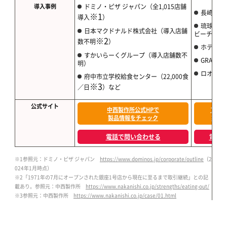
導入事例
ドミノ・ピザ ジャパン（全1,015店舗
長崎マリ
※1
導入
）
琉球ホテ
日本マクドナルド株式会社（導入店舗
ビーチ
※2
数不明
）
ホテル鐘
すかいらーくグループ（導入店舗数不
GRAND G
明）
ロオジエ（
府中市立学校給食センター（22,000食
※3
／日
）など
公式サイト
中西製作所公式HPで
フジマ
製品情報をチェック
製品
電話で問い合わせる
電話
※1
参照元：ドミノ・ピザ ジャパン
https://www.dominos.jp/corporate/outline
（2
024年1月時点）
※2
「1971年の7月にオープンされた銀座1号店から現在に至るまで取引継続」との記
載あり。参照元：中西製作所
https://www.nakanishi.co.jp/strengths/eating-out/
※3
参照元：中西製作所
https://www.nakanishi.co.jp/case/01.html