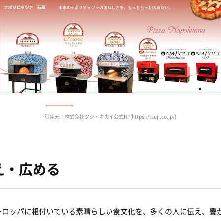
引用元：株式会社ツジ・キカイ公式HP(https://tsuji.co.jp/)
え・広める
ーロッパに根付いている素晴らしい食文化を、多くの人に伝え、豊