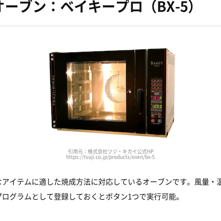
ーブン：ベイキープロ（BX-5）
引用元：株式会社ツジ・キカイ公式HP
https://tsuji.co.jp/products/oven/bx-5
なアイテムに適した焼成方法に対応しているオーブンです。風量・
プログラムとして登録しておくとボタン1つで実行可能。