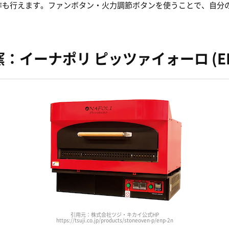
作も行えます。ファンボタン・火力調節ボタンを使うことで、自分
イーナポリ ピッツァイォーロ (ENP
引用元：株式会社ツジ・キカイ公式HP
https://tsuji.co.jp/products/stoneoven-p/enp-2n