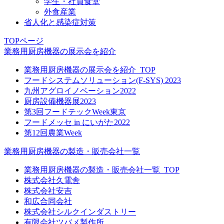
学生・社員食堂
外食産業
省人化と感染症対策
TOPページ
業務用厨房機器の展示会を紹介
業務用厨房機器の展示会を紹介_TOP
フードシステムソリューション(F-SYS) 2023
九州アグロイノベーション2022
厨房設備機器展2023
第3回フードテックWeek東京
フードメッセ in にいがた2022
第12回農業Week
業務用厨房機器の製造・販売会社一覧
業務用厨房機器の製造・販売会社一覧_TOP
株式会社久電舎
株式会社安吉
和広合同会社
株式会社シルクインダストリー
有限会社ツバメ製作所