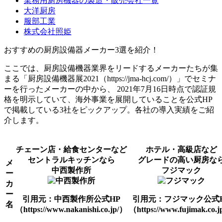
業務用厨房機器の製造・販売会社一覧
大洋厨房
服部工業
株式会社照姫
おすすめの厨房設備器メーカー3選を紹介！
ここでは、厨房設備機器業界をリードするメーカーたちが集
まる「厨房設備機器展2021（https://jma-hcj.com/）」でセミナ
ーを行ったメーカーの中から、 2021年7月16日時点で認証規
格を明示していて、海外事業を展開していることを公式HP
で掲載している3社をピックアップ。各社の導入実績をご紹
介します。
チェーン店・給食センターなど
ホテル・高級店など
セントラルキッチンなら
グレードの高い厨房な
メ
中西製作所
フジマック
ー
カ
ー
引用元：中西製作所公式HP
引用元：フジマック公式
名
（https://www.nakanishi.co.jp/）
（https://www.fujimak.co.