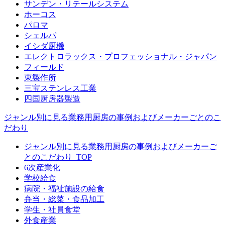
サンデン・リテールシステム
ホーコス
パロマ
シェルパ
イシダ厨機
エレクトロラックス・プロフェッショナル・ジャパン
フィールド
東製作所
三宝ステンレス工業
四国厨房器製造
ジャンル別に見る業務用厨房の事例およびメーカーごとのこ
だわり
ジャンル別に見る業務用厨房の事例およびメーカーご
とのこだわり_TOP
6次産業化
学校給食
病院・福祉施設の給食
弁当・総菜・食品加工
学生・社員食堂
外食産業