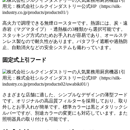
引
用元：株式会社シルクインダストリー公式HP（https://silk-
industry.co.jp/products/products01/）
高火力で調理できる無煙ロースターです。熱源には、炭・遠
赤岩（マグマタイプ）・透熱板の3種類から選択可能です。
スタッキング方式のためお手入れが容易であり、オールステ
ンレス製なので耐久性があります。バタフライ遮断や過熱防
止、自動消火などの安全システムも備わっています。
固定式上引フード
引
用元：株式会社シルクインダストリー公式HP（https://silk-
industry.co.jp/products/products02/uwabiki01/）
さまざまな店舗に適した、シンプルなデザインの薄型フード
です。オリジナルの高品質フィルターを採用しており、取り
外しとお手入れが簡単です。標準カラーは黒とメタリックシ
ルバーですが、別途カラーの変更にも対応しています。また
照明器具の取り付けも可能です。