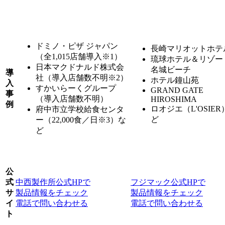
ドミノ・ピザ ジャパン
長崎マリオットホテ
（全1,015店舗導入
※1
）
琉球ホテル＆リゾー
日本マクドナルド株式会
名城ビーチ
導
社（導入店舗数不明
※2
）
ホテル鐘山苑
入
すかいらーくグループ
GRAND GATE
事
（導入店舗数不明）
HIROSHIMA
例
ロオジエ（L'OSIER
府中市立学校給食センタ
ど
ー（22,000食／日
※3
）な
ど
公
式
中西製作所公式HPで
フジマック公式HPで
サ
製品情報をチェック
製品情報をチェック
イ
電話で問い合わせる
電話で問い合わせる
ト