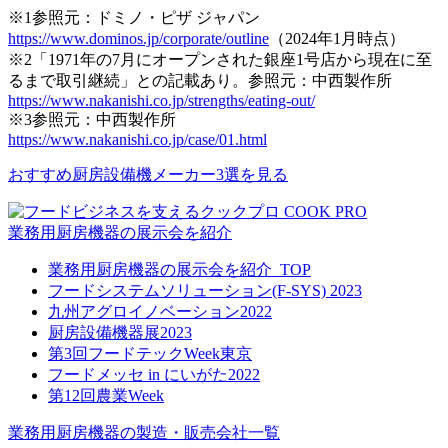
※1
参照元：ドミノ・ピザ ジャパン
https://www.dominos.jp/corporate/outline
（2024年1月時点）
※2
「1971年の7月にオープンされた銀座1号店から現在に至
るまで取引継続」との記載あり。参照元：中西製作所
https://www.nakanishi.co.jp/strengths/eating-out/
※3
参照元：中西製作所
https://www.nakanishi.co.jp/case/01.html
おすすめ厨房設備機メーカー3選を見る
業務用厨房機器の展示会を紹介
業務用厨房機器の展示会を紹介_TOP
フードシステムソリューション(F-SYS) 2023
九州アグロイノベーション2022
厨房設備機器展2023
第3回フードテックWeek東京
フードメッセ in にいがた2022
第12回農業Week
業務用厨房機器の製造・販売会社一覧