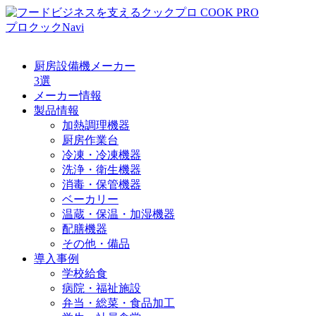
プロクックNavi
厨房設備機メーカー
3選
メーカー情報
製品情報
加熱調理機器
厨房作業台
冷凍・冷凍機器
洗浄・衛生機器
消毒・保管機器
ベーカリー
温蔵・保温・加湿機器
配膳機器
その他・備品
導入事例
学校給食
病院・福祉施設
弁当・総菜・食品加工